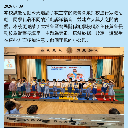
2026-07-09
本校試後活動今天邀請了救主堂的教會會眾到校進行宗教活
動，同學藉著不同的活動認識福音，並建立人與人之間的
愛。本校更邀請了大埔警區警民關係組學校聯絡主任黃警長
到校舉辦警長講座，主題為禁毒、店舖盜竊、欺凌，讓學生
在這些方面多加注意，做個守規的小公民。