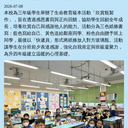
2026-07-08
本校為三年級學生舉辦了生命教育級本活動「欣賞瓶製
作」，旨在透過感恩書寫與正向回饋，協助學生回顧全年成
長，培養欣賞自己與感謝他人的能力。活動分為三色紙條書
寫：藍色寫給自己、黃色送給鄰座同學、粉色自由贈予班上
同學，最後以「快遞員」形式將紙條放入對方玻璃瓶。活動
讓學生在分班前夕表達感謝，強化自我肯定與班級凝聚力，
為升四年級建立温暖的心理基礎。