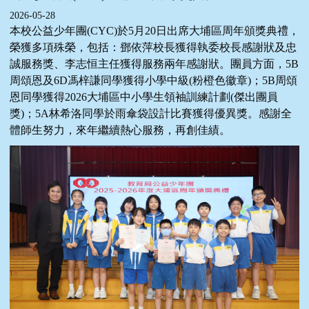
2026-05-28
本校公益少年團(CYC)於5月20日出席大埔區周年頒獎典禮，
榮獲多項殊榮，包括：鄧依萍校長獲得執委校長感謝狀及忠
誠服務獎、李志恒主任獲得服務兩年感謝狀。團員方面，5B
周頌恩及6D馮梓謙同學獲得小學中級(粉橙色徽章)；5B周頌
恩同學獲得2026大埔區中小學生領袖訓練計劃(傑出團員
獎)；5A林希洛同學於雨傘袋設計比賽獲得優異獎。感謝全
體師生努力，來年繼續熱心服務，再創佳績。