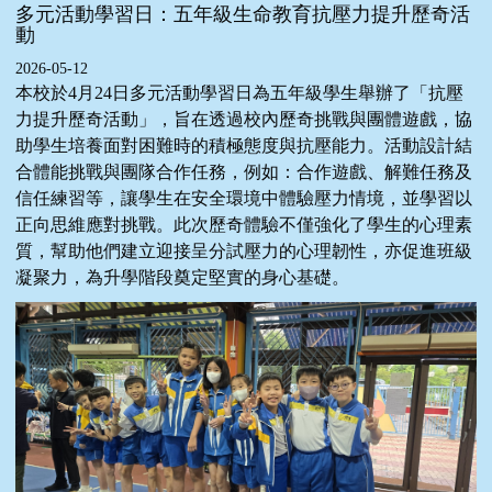
多元活動學習日：五年級生命教育抗壓力提升歷奇活
動
2026-05-12
本校於4月24日多元活動學習日
為五年級學生舉辦了「抗壓
力提升歷奇活動」，旨在透過校內歷奇挑戰與團體遊戲，協
助學生培養面對困難時的積極態度與抗壓能力。活動設計結
合體能挑戰與團隊合作任務，例如：合作遊戲、解難任務及
信任練習等，讓學生在安全環境中體驗壓力情境，並學習以
正向思維應對挑戰。此次歷奇體驗不僅強化了學生的心理素
質，幫助他們建立迎接呈分試壓力的心理韌性，亦促進班級
凝聚力，為升學階段奠定堅實的身心基礎。