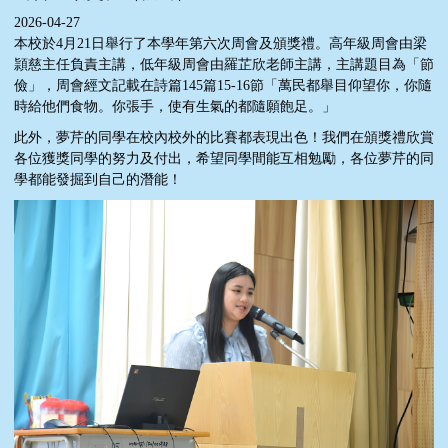
2026-04-27
本校於4月21日舉行了本學年第六次周會及頒獎禮。高年級周會由梁
頴慈主任負責主講，低年級周會由羅芷欣老師主講，主講題目為「節
儉」，周會經文記載在詩篇145篇15-16節「萬民都舉目仰望你，你隨
時給他們食物。你張手，使有生氣的都隨願飽足。」
此外，夢芹的同學在校內校外的比賽都表現出色！我們在頒獎禮欣賞
各位獲獎同學的努力及付出，希望同學間能互相勉勵，各位夢芹的同
學都能發掘到自己的潛能！