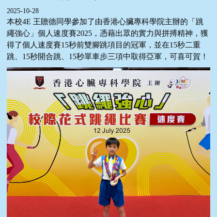
2025-10-28
本校4E 王贍德同學參加了由香港心臟專科學院主辦的「跳
繩強心」個人速度賽2025，憑藉出眾的實力與拼搏精神，獲
得了個人速度賽15秒前雙腳跳項目的冠軍，並在15秒二重
跳、15秒開合跳、15秒單車步三項中取得亞軍，可喜可賀！