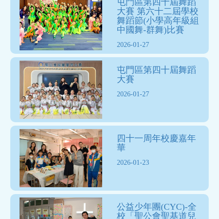
屯門區第四十屆舞蹈
大賽 第六十二屆學校
舞蹈節(小學高年級組
中國舞-群舞)比賽
2026-01-27
屯門區第四十屆舞蹈
大賽
2026-01-27
四十一周年校慶嘉年
華
2026-01-23
公益少年團(CYC)-全
校「聖公會聖基道兒