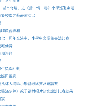
周年嘉年華會
-16「城市奇遇」之《猜．情．尋》小學巡迴劇場
班於校慶才藝表演演出
間
聖誕聯歡會班相
戰七十周年全港中、小學中文硬筆書法比賽
誕報佳音
將臨期崇拜
行
學生獎勵計劃
校際田徑賽
靈風杯大埔區小學籃球比賽及邀請賽
歌聲滿夢芹》親子鐳射唱片封套設計比賽結果
日宴