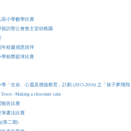
八區小學數學比賽
學探訪聖公會救主堂幼稚園
堂
周年校慶感恩崇拜
小學校際籃球比賽
學「生命、心靈及價值教育」計劃 (2015-2016) 之「孩子夢
e Town –Making a chocolate cake
閱報告比賽
硬筆書法比賽
(第二期)