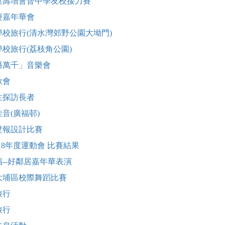
莫壽增會督中學友校接力賽
慶嘉年華會
校旅行(清水灣郊野公園大坳門)
校旅行(荔枝角公園)
播萬千」音樂會
歡會
生探訪長者
音(廣福邨)
壁報設計比賽
2018年度運動會 比賽結果
--好鄰居嘉年華表演
大埔區校際舞蹈比賽
旅行
旅行