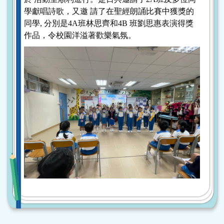
學獻唱詩歌，又邀 請了在聖經朗誦比賽中獲獎的
同學, 分別是4A班林思齊和4B 班劉思惠表演得獎
作品，令校園洋溢著歡樂氣氛。