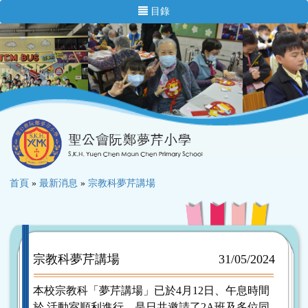
目錄
首頁
»
最新消息
»
宗教科夢芹講場
宗教科夢芹講場
31/05/2024
本校宗教科「夢芹講場」已於4月12日、午息時間
於 活動室順利進行。是日共邀請了2A班及多位同