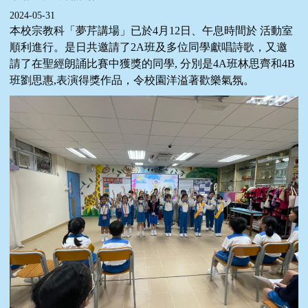
2024-05-31
本校宗教科「夢芹講場」已於4月12日、午息時間於 活動室
順利進行。是日共邀請了2A班及多位同學獻唱詩歌，又邀
請了在聖經朗誦比賽中獲獎的同學, 分別是4A班林思齊和4B
班劉思惠,表演得獎作品，令校園洋溢著歡樂氣氛。