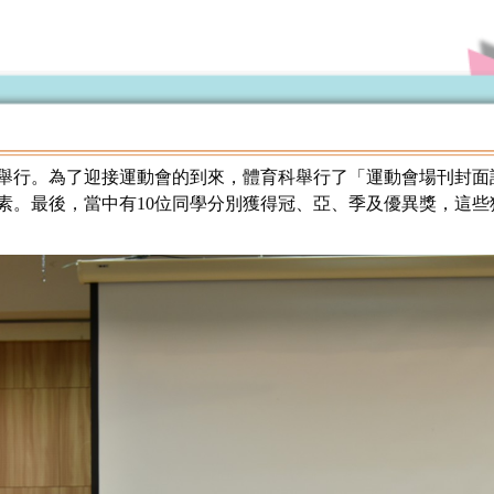
25日舉行。為了迎接運動會的到來，體育科舉行了「運動會場刊封
素。最後，當中有10位同學分別獲得冠、亞、季及優異獎，這