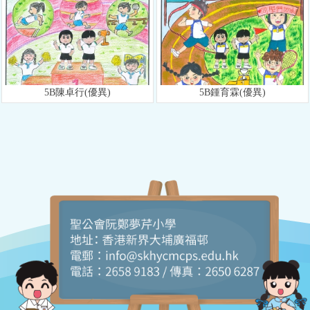
5B陳卓行(優異)
5B鍾育霖(優異)