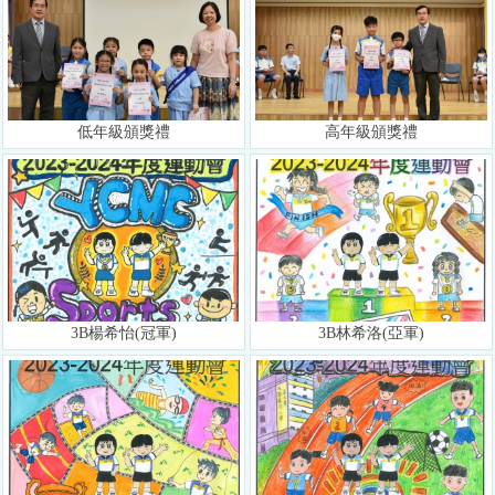
低年級頒獎禮
高年級頒獎禮
3B楊希怡(冠軍)
3B林希洛(亞軍)