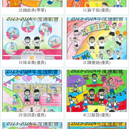
2E鍾皓承(季軍)
1C蘇子宸(優異)
1E韓卓蕎(優異)
2C陳樂嬈(優異)
2E張玥柔(優異)
4C江駿賢(優異)