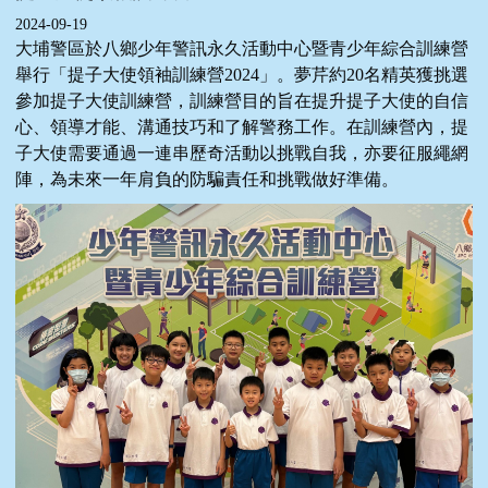
2024-09-19
大埔警區於八鄉少年警訊永久活動中心暨青少年綜合訓練營
舉行「提子大使領袖訓練營2024」。夢芹約20名精英獲挑選
參加提子大使訓練營，訓練營目的旨在提升提子大使的自信
心、領導才能、溝通技巧和了解警務工作。在訓練營內，提
子大使需要通過一連串歷奇活動以挑戰自我，亦要征服繩網
陣，為未來一年肩負的防騙責任和挑戰做好準備。