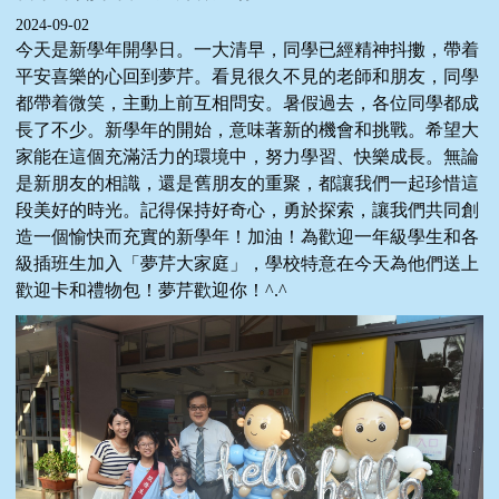
2024-09-02
今天是新學年開學日。一大清早，同學已經精神抖擻，帶着
平安喜樂的心回到夢芹。看見很久不見的老師和朋友，同學
都帶着微笑，主動上前互相問安。暑假過去，各位同學都成
長了不少。新學年的開始，意味著新的機會和挑戰。希望大
家能在這個充滿活力的環境中，努力學習、快樂成長。無論
是新朋友的相識，還是舊朋友的重聚，都讓我們一起珍惜這
段美好的時光。記得保持好奇心，勇於探索，讓我們共同創
造一個愉快而充實的新學年！加油！為歡迎一年級學生和各
級插班生加入「夢芹大家庭」，學校特意在今天為他們送上
歡迎卡和禮物包！夢芹歡迎你！^.^