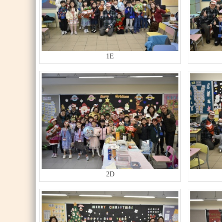
1E
2D