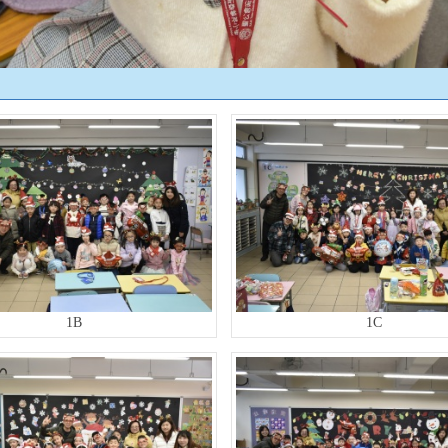
1B
1C