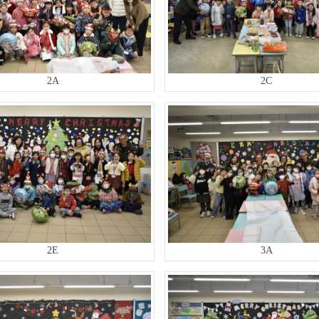
2A
2C
2E
3A