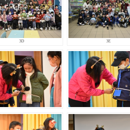
3D
3E