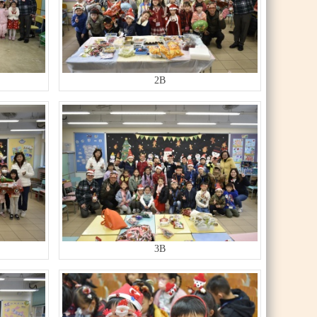
2B
3B