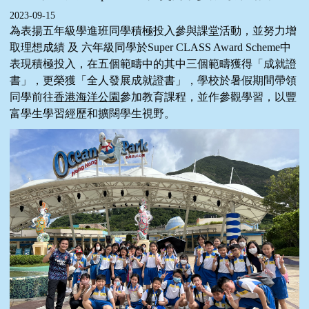
2023-09-15
為表揚五年級學進班同學積極投入參與課堂活動，並努力增
取理想成績 及 六年級同學於Super CLASS Award Scheme中
表現積極投入，在五個範疇中的其中三個範疇獲得「成就證
書」，更榮獲「全人發展成就證書」，學校於暑假期間帶領
同學前往
香港海洋公園
參加教育課程，並作參觀學習，以豐
富學生學習經歷和擴闊學生視野。