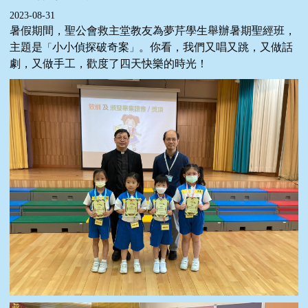
2023-08-31
暑假期間，聖公會救主堂教友為夢芹學生舉辦暑期聖經班，
主題是
小小偵探破奇案
。你看，我們又唱又跳，又做話
「
」
劇，又做手工，歡度了四天快樂的時光！