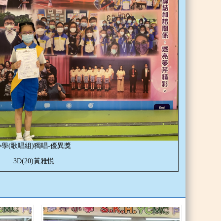
小學(歌唱組)獨唱-優異獎
3D(20)黃雅悦