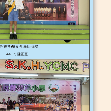
學(鋼琴)獨奏-初級組-金獎
4A(03) 陳正熹