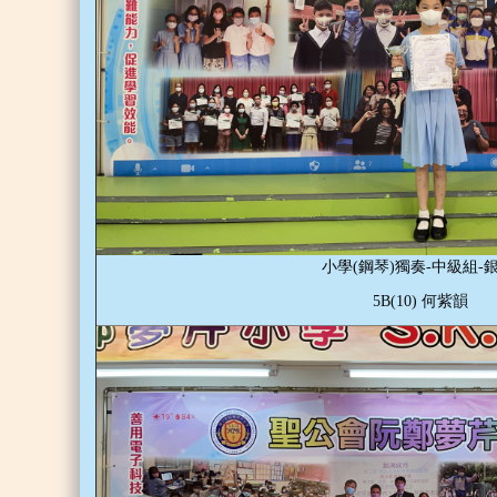
小學(鋼琴)獨奏-中級組-
5B(10) 何紫韻