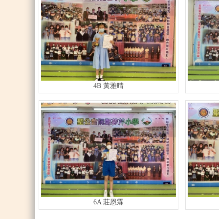
4B 黃雅晴
6A 莊恩霖