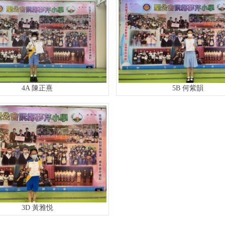
4A 陳正熹
5B 何紫韻
3D 黃雅悦