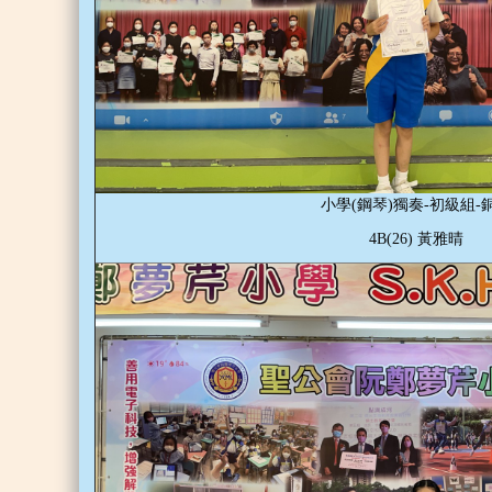
小學(鋼琴)獨奏-初級組-
4B(26) 黃雅晴