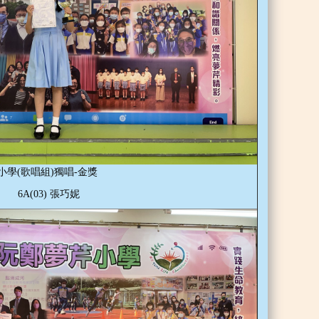
小學(歌唱組)獨唱-金獎
6A(03) 張巧妮