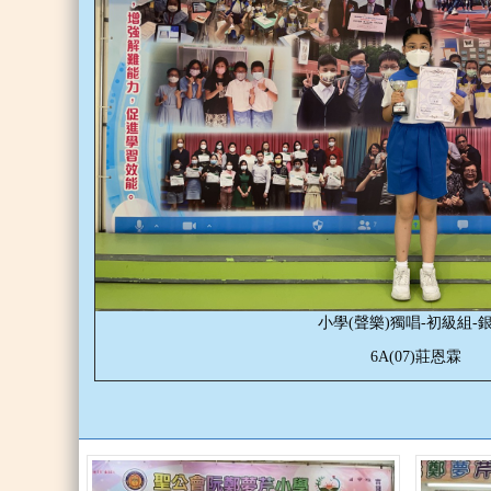
小學(聲樂)獨唱-初級組-
6A(07)莊恩霖