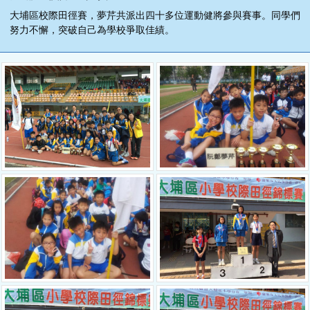
大埔區校際田徑賽，夢芹共派出四十多位運動健將參與賽事。同學們
努力不懈，突破自己為學校爭取佳績。