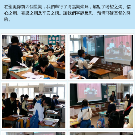
在聖誕節前四個星期，我們舉行了將臨期崇拜，燃點了盼望之燭、信
心之燭、喜樂之燭及平安之燭。讓我們寧靜反思，預備耶穌基督的降
臨。