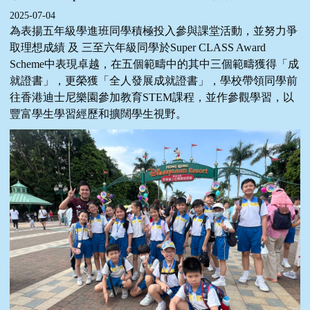
2025-07-04
為表揚五年級學進班同學積極投入參與課堂活動，並努力爭
取理想成績 及 三至六年級同學於Super CLASS Award
Scheme中表現卓越，在五個範疇中的其中三個範疇獲得「成
就證書」，更榮獲「全人發展成就證書」，學校帶領同學前
往香港迪士尼樂園參加教育STEM課程，並作參觀學習，以
豐富學生學習經歷和擴闊學生視野。