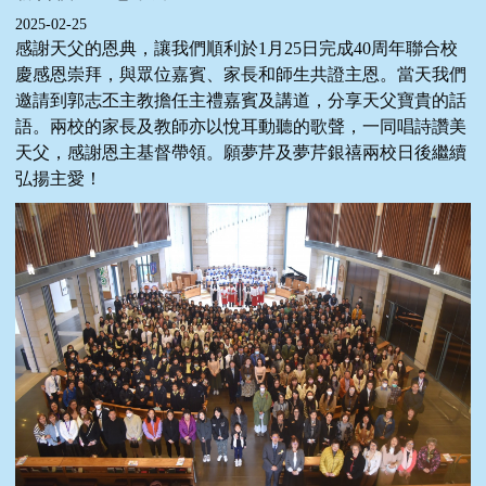
2025-02-25
感謝天父的恩典，讓我們順利於1月25日完成40周年聯合校
慶感恩崇拜，與眾位嘉賓、家長和師生共證主恩。當天我們
邀請到郭志丕主教擔任主禮嘉賓及講道，分享天父寶貴的話
語。兩校的家長及教師亦以悅耳動聽的歌聲，一同唱詩讚美
天父，感謝恩主基督帶領。願夢芹及夢芹銀禧兩校日後繼續
弘揚主愛！