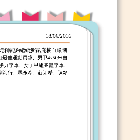
18/06/2016
老師能夠繼續參賽,滿載而歸,凱
最佳運動員獎、男甲4x50米自
泳接力季軍、女子甲組團體季軍、
(劉海行、馬永牽、莊朗希、陳頌