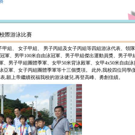
比賽
小學校際游泳比賽
男子甲組、 女子甲組、 男子丙組及女子丙組等四組游泳代表、領隊
泳冠軍、男甲100米自由泳冠軍、男子甲組傑出運動員獎、男子甲組
軍、男子甲組團體季軍、女甲50米背泳殿軍、女甲4x50米自由
蛙泳亞軍、女子丙組團體季軍等十三個獎項。 此外,我校四位同學
表,願上帝繼續祝福我校的游泳健兒,再登高峰、勇創佳績。