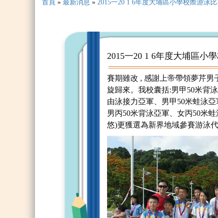
首頁
»
最新消息
»
2015一20 1 6年度大埔區小學校際游泳
2015一20 1 6年度大埔區
賽期雖改 , 感謝上帝帶領夢芹
旋歸來。我校囊括:男甲50米背
由泳接力亞軍、男甲50米蛙泳亞
男丙50米背泳亞軍、女丙50米
悠)更獲選為新界地域參賽游泳代