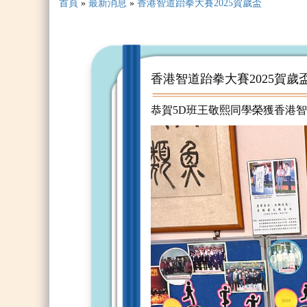
首頁
»
最新消息
»
香港智道跆拳大賽2025賀歲盃
香港智道跆拳大賽2025賀歲
恭賀5D班王敬熙同學榮獲香港智