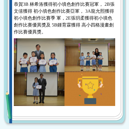
恭賀3B 林希洛獲得初小填色創作比賽冠軍， 2B張
文僖獲得 初小填色創作比賽亞軍， 3A龍允熙獲得
初小填色創作比賽季 軍，2E張玥柔獲得初小填色
創作比賽優異獎及 5B鍾育霖獲得 高小四格漫畫創
作比賽優異獎。