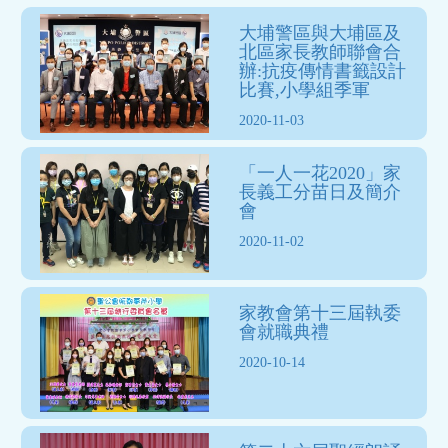
大埔警區與大埔區及
北區家長教師聯會合
辦:抗疫傳情書籤設計
比賽,小學組季軍
2020-11-03
「一人一花2020」家
長義工分苗日及簡介
會
2020-11-02
家教會第十三屆執委
會就職典禮
2020-10-14